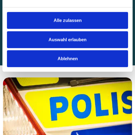
Tyngsryd, Småland
Alle zulassen
Villa Dångebo
8 Gäste
5 Schlafzimmer
150 m²
Auswahl erlauben
Ablehnen