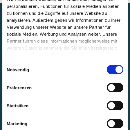
personalisieren, Funktionen für soziale Medien anbieten
zu können und die Zugriffe auf unsere Website zu
Entdecke Ferienhäuser nahe
analysieren. Außerdem geben wir Informationen zu Ihrer
Vimmerby
Verwendung unserer Website an unsere Partner für
soziale Medien, Werbung und Analysen weiter. Unsere
Partner führen diese Informationen möglicherweise mit
weiteren Daten zusammen, die Sie ihnen bereitgestellt
haben oder die sie im Rahmen Ihrer Nutzung der Dienste
gesammelt haben.
Einwilligungsauswahl
Notwendig
Präferenzen
Next
Statistiken
Marketing
Ab
100,00
€
buchen