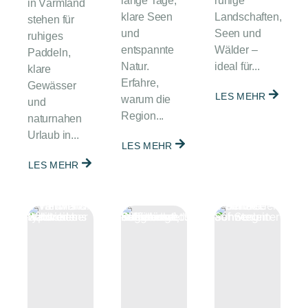
lange Tage,
ruhige
in Värmland
klare Seen
Landschaften,
stehen für
und
Seen und
ruhiges
entspannte
Wälder –
Paddeln,
Natur.
ideal für...
klare
Erfahre,
Gewässer
LES MEHR
warum die
und
Region...
naturnahen
Urlaub in...
LES MEHR
LES MEHR