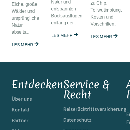
Natur und
zu Chip,
Elche, große
entspannten
Tollwutimpfung,
Wälder und
Bootsausflügen
Kosten und
ursprüngliche
entlang der...
Vorschriften...
Natur
abseits...
LES MEHR
LES MEHR
LES MEHR
Entdecken
Service &
Recht
Über uns
Reiserücktrittsversicherung
Kontakt
E
Datenschutz
Partner
F