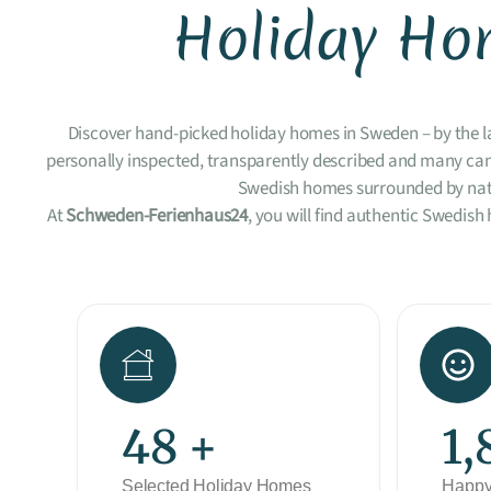
Holiday Ho
Discover hand-picked holiday homes in Sweden – by the lak
personally inspected, transparently described and many can 
Swedish homes surrounded by natu
At
Schweden-Ferienhaus24
, you will find authentic Swedis
63
+
2,
Selected Holiday Homes
Happy